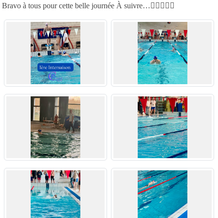
Bravo à tous pour cette belle journée À suivre…🏊‍♂️🏊‍♀️💪