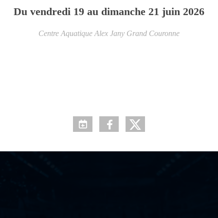
Du
vendredi
19
au
dimanche
21
juin
2026
Centre Aquatique Alex Jany
Grand Couronne