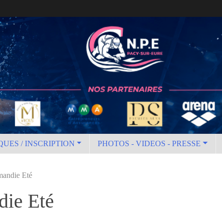
QUES / INSCRIPTION
PHOTOS - VIDEOS - PRESSE
andie Eté
ie Eté