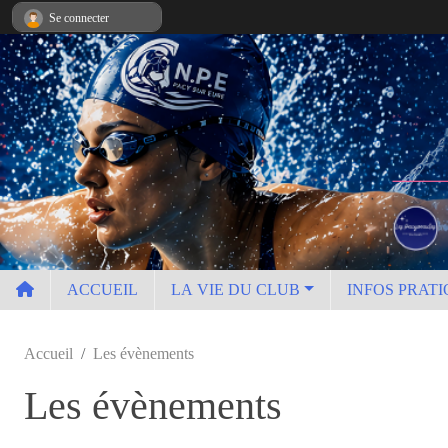
Panneau de gestion des cookies
Se connecter
ACCUEIL
LA VIE DU CLUB
INFOS PRATI
Accueil
Les évènements
Les évènements