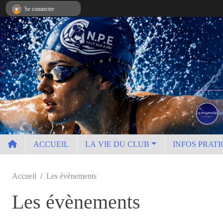
Panneau de gestion des cookies
Se connecter
ACCUEIL
LA VIE DU CLUB
INFOS PRATI
Accueil
Les évènements
Les évènements