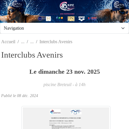
Panneau de gestion des cookies
Accueil
Interclubs Avenirs
Interclubs Avenirs
Le
dimanche
23
nov.
2025
piscine
Breteuil
- à 14h
Publié le
08 déc. 2024