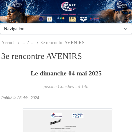
Panneau de gestion des cookies
Accueil
3e rencontre AVENIRS
3e rencontre AVENIRS
Le
dimanche
04
mai
2025
piscine
Conches
- à 14h
Publié le
08 déc. 2024