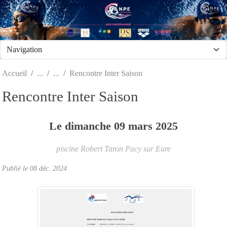
Panneau de gestion des cookies
Accueil
Rencontre Inter Saison
Rencontre Inter Saison
Le
dimanche
09
mars
2025
piscine Robert Taron
Pacy sur Eure
Publié le
08 déc. 2024