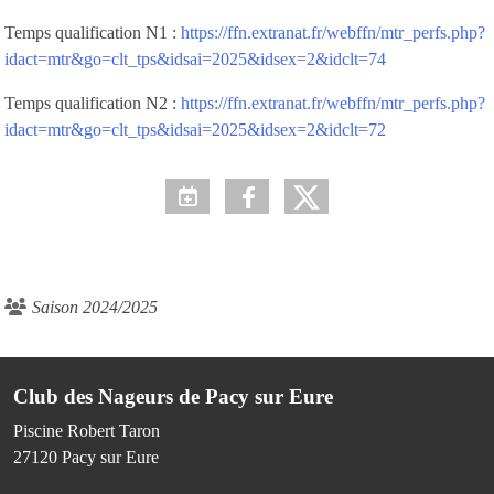
Temps qualification N1 :
https://ffn.extranat.fr/webffn/mtr_perfs.php?
idact=mtr&go=clt_tps&idsai=2025&idsex=2&idclt=74
Temps qualification N2 :
https://ffn.extranat.fr/webffn/mtr_perfs.php?
idact=mtr&go=clt_tps&idsai=2025&idsex=2&idclt=72
Saison 2024/2025
Club des Nageurs de Pacy sur Eure
Piscine Robert Taron
27120
Pacy sur Eure