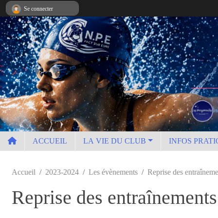
Panneau de gestion des cookies
Se connecter
ACCUEIL
LA VIE DU CLUB
INFOS PRATI
Accueil
2023-2024
Les évènements
Reprise des entraîneme
Reprise des entraînements