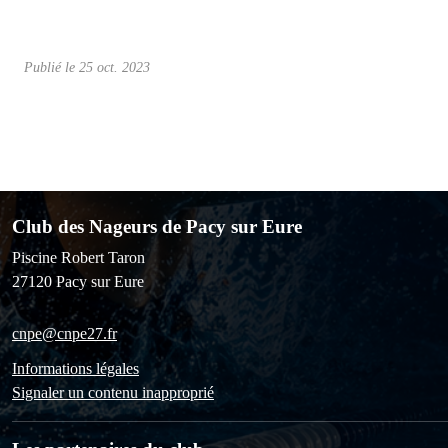
Publié le
25 oct. 2023
Club des Nageurs de Pacy sur Eure
Piscine Robert Taron
27120
Pacy sur Eure
cnpe@cnpe27.fr
Informations légales
Signaler un contenu inapproprié