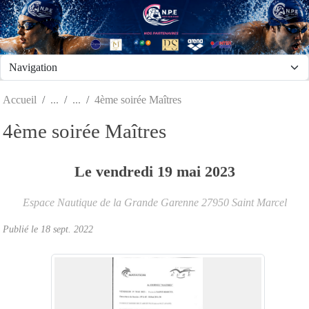
Panneau de gestion des cookies
Accueil
4ème soirée Maîtres
4ème soirée Maîtres
Le
vendredi
19
mai
2023
Espace Nautique de la Grande Garenne
27950
Saint Marcel
Publié le
18 sept. 2022