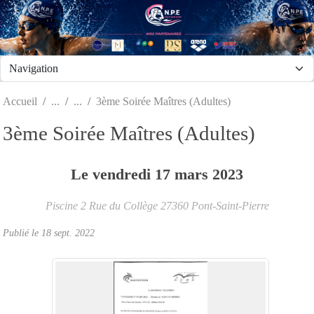
Panneau de gestion des cookies
Accueil
3ème Soirée Maîtres (Adultes)
3ème Soirée Maîtres (Adultes)
Le
vendredi
17
mars
2023
Piscine 2 Rue du Collège
27360
Pont-Saint-Pierre
Publié le
18 sept. 2022