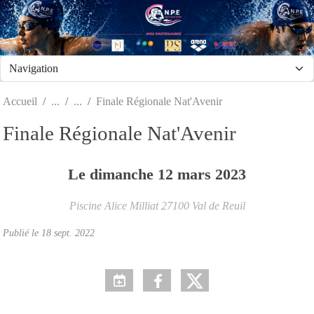
Panneau de gestion des cookies
Accueil
Finale Régionale Nat'Avenir
Finale Régionale Nat'Avenir
Le
dimanche
12
mars
2023
Piscine Alice Milliat
27100
Val de Reuil
Publié le
18 sept. 2022