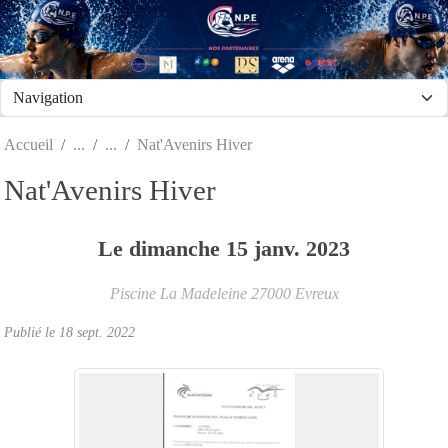
Panneau de gestion des cookies
Accueil
Nat'Avenirs Hiver
Nat'Avenirs Hiver
Le
dimanche
15
janv.
2023
Piscine La Madeleine
27000
Evreux
Publié le
18 sept. 2022