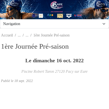
Panneau de gestion des cookies
Accueil
1ère Journée Pré-saison
1ère Journée Pré-saison
Le
dimanche
16
oct.
2022
Piscine Robert Taron
27120
Pacy sur Eure
Publié le
18 sept. 2022